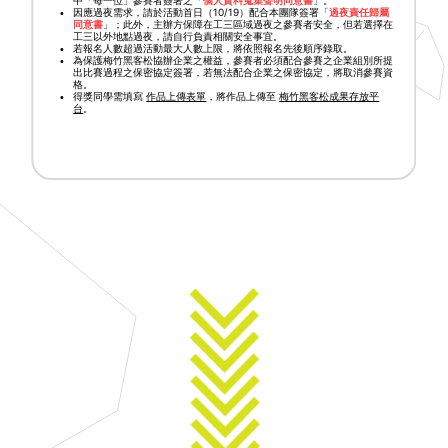
因應過夜需求，請於活動首日（10/19）配合本團隊簽署「
過夜責任歸屬
同意書
」；此外，主辦方保障在工三區域過夜之參賽者安全，但若選擇在
工三以外地點過夜，請自行負責相關安全事宜。
若報名人數超過活動最大人數上限，將依照報名先後順序錄取。
為保護梅竹黑客松協辦企業之權益，參賽者必須配合參賽之企業組別所提
出比賽過程之保密協定簽署，若無法配合企業之保密協定，將取消參賽資
格。
得獎同學需填寫
作品上傳表單
，將作品上傳至
梅竹黑客松成果存放平
台
。