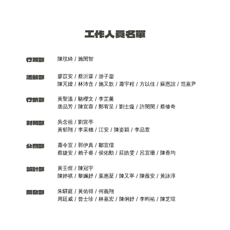
工作人員名單
行政部
陳玟綺 / 施閔智
活動部
廖苡安 / 蔡沂霖 / 游子鋆
陳芃嬡 / 林沛含 / 施又歆 / 蕭宇程 / 方以佳 / 蘇恩誼 / 范嘉尹
行銷部
黃聖溫 / 駱櫻文 / 李芷薰
唐品芳 / 陳宣蓉 / 鄭宥呈 / 劉士嫙 / 許閔閔 / 蔡修奇
財務部
吳念祖 / 劉宣亭
黃郁翔 / 李采穗 / 江安 / 陳姿穎 / 李品萱
公關部
蕭令宜 / 郭伊真 / 鄒宜儒
蔡婕安 / 賴子睿 / 侯佑勳 / 莊皓雯 / 呂宜珊 / 陳香均
設計部
黃壬煜 / 陳冠宇
陳婷祺 / 黎姵妤 / 葉惠棻 / 陳又寧 / 陳薇安 / 黃詠淳
開發部
朱驛庭 / 黃佑得 / 何義翔
周廷威 / 曾士珍 / 林嘉宏 / 陳俐妤 / 李昀祐 / 陳芝瑄