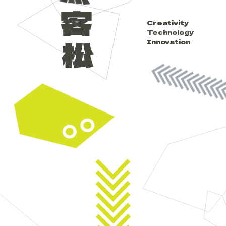
客
Creativity
Technology
松
Innovation