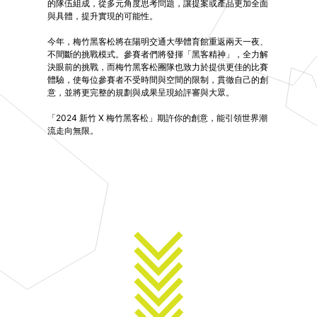
的隊伍組成，從多元角度思考問題，讓提案或產品更加全面
與具體，提升實現的可能性。
今年，梅竹黑客松將在陽明交通大學體育館重返兩天一夜、
不間斷的挑戰模式。參賽者們將發揮「黑客精神」，全力解
決眼前的挑戰，而梅竹黑客松團隊也致力於提供更佳的比賽
體驗，使每位參賽者不受時間與空間的限制，貫徹自己的創
意，並將更完整的規劃與成果呈現給評審與大眾。
「2024 新竹 X 梅竹黑客松」期許你的創意，能引領世界潮
流走向無限。