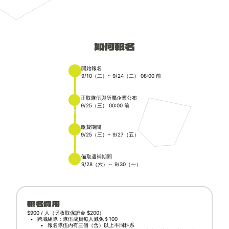
如何報名
開始報名
9/10（二）~ 9/24（二） 08:00 前
1
正取隊伍與所屬企業公布
9/25（三） 00:00 前
2
繳費期間
9/25（三）~ 9/27（五）
3
備取遞補期間
9/28（六）～ 9/30（一）
4
報名費用
$900 / 人（另收取保證金 $200）
跨域組隊：隊伍成員每人減免＄100
報名隊伍內有三個（含）以上不同科系