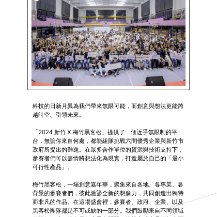
科技的日新月異為我們帶來無限可能，而創意與想法更能跨
越時空、引領未來。
「2024 新竹 X 梅竹黑客松」提供了一個近乎無限制的平
台，無論你來自何處，都能組隊挑戰六間優秀企業與新竹市
政府所提出的難題。在眾多合作單位的資源與技術支持下，
參賽者們可以盡情將想法化為現實，打造屬於自己的「最小
可行性產品」。
梅竹黑客松，一場創意嘉年華，聚集來自各地、各專業、各
背景的參賽者們，彼此激盪全新的想像力，共同創造出獨特
而非凡的作品。在這場盛會裡，參賽者、政府、企業、以及
黑客松團隊都是不可或缺的一部分。我們鼓勵來自不同領域