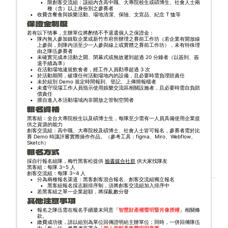
限創客交流組：該組內含高中職、大專院校生或碩博生、社會人士兩
種（含）以上身份別之參賽者
收費含餐食與娛樂活動、場地清潔、保險、文宣品、紀念 T 恤等
保證金制度
若有以下情事，主辦單位將酌情不予退還個人之保證金：
隊內無人參加錄取企業或新竹市府所辦理之賽前工作坊（若企業有開放線
上參與，則隊內須至少一人參與線上或實體之賽前工作坊），未有特殊理
由之隊伍參賽者
未確實完成本活動之開、閉幕式或無故遲到超過 20 分鐘者（以簽到、簽
退手續為準）
在活動場地違規飲食者，經工作人員勸導超過 3 次
於活動期間，破壞任何活動場地內的設備，且必要時需負理賠責任
未於組別 Demo 規定時間報到、登記、上傳簡報檔者
未遵守現場工作人員指示使用娛樂交流區相關設施者，且必要時需自負賠
償責任
擅自進入本活動場域內非開放之管制空間者
報名資格
黑客組：全台大專院校生以及碩博士生，每隊至少需有一人員具備使用企業提
供之資源的能力
創客交流組：高中職、大專院校及碩博士、社會人士皆可報名，參賽者需於比
賽 Demo 時讓評審實際操作作品。（參考工具：figma、Miro、Webflow、
Sketch）
報名方式
採自行報名組隊，梅竹黑客松提供
臉書媒合社群
供大家找隊友
黑客組：每隊 3~5 人
創客交流組：每隊 3~4 人
分為兩種報名渠道：黑客創客混合報名、創客交流組獨立報名
黑客組報名採志願排序制，須將創客交流組加入排序中
若黑客組之單一企業超額，將採亂數分發
其他注意事項
報名之隊伍需在報名手續最末同意「
智慧財產權聲明暨肖像授權
」相關條
款。
繳費成功後，請以組別為單位回傳證明給主辦單位；同時，一併回傳隊伍
中「每一位」參賽者簽署之「
個人資料蒐集聲明同意書
」。